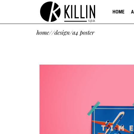
HOME
A
home
/
/
design
/
a4 poster