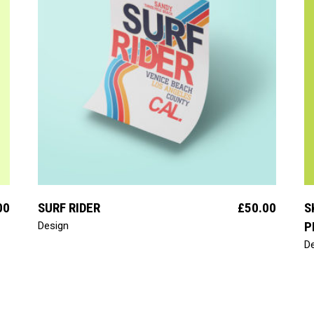
aggiungi al carrello
00
SURF RIDER
£
50.00
S
P
Design
D