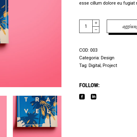
esse cillum dolore eu fugiat n
Quantity
aggiung
COD:
003
Categoria:
Design
Tag:
Digital
,
Project
FOLLOW: