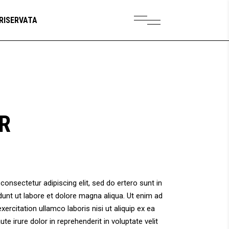
RISERVATA
R
ezzo
uale
onsectetur adipiscing elit, sed do ertero sunt in
unt ut labore et dolore magna aliqua. Ut enim ad
6.00.
ercitation ullamco laboris nisi ut aliquip ex ea
 irure dolor in reprehenderit in voluptate velit