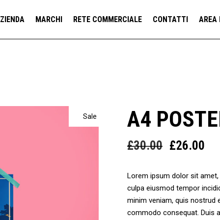
ZIENDA
MARCHI
RETE COMMERCIALE
CONTATTI
AREA 
A4 POSTE
Sale
Il
Il
£
30.00
£
26.00
prezzo
pr
originale
att
Lorem ipsum dolor sit amet, c
era:
è:
culpa eiusmod tempor incidid
£30.00.
£2
minim veniam, quis nostrud ex
commodo consequat. Duis aute