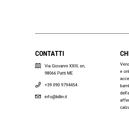
CONTATTI
CH
Vendi
Via Giovanni XXIII, sn,
e onl
98066 Patti ME
acce
+39 090 9794454
bamb
dell
info@killin.it
affe
calz